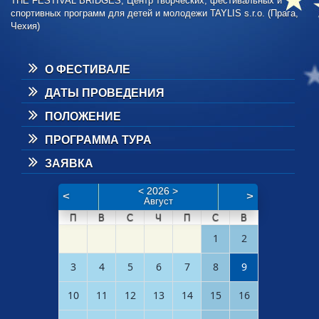
THE FESTIVAL BRIDGES, Центр творческих, фестивальных и
спортивных программ для детей и молодежи TAYLIS s.r.o. (Прага,
Чехия)
О ФЕСТИВАЛЕ
ДАТЫ ПРОВЕДЕНИЯ
ПОЛОЖЕНИЕ
ПРОГРАММА ТУРА
ЗАЯВКА
<
2026
>
<
>
Август
П
В
С
Ч
П
С
В
1
2
3
4
5
6
7
8
9
10
11
12
13
14
15
16