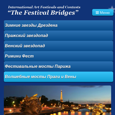
Меню
Зимние звезды
Дрездена
Пражский
звездопад
Венский звездопад
Римини Фест
Фестивальные
мосты Парижа
Волшебные
мосты Праги и
Вены