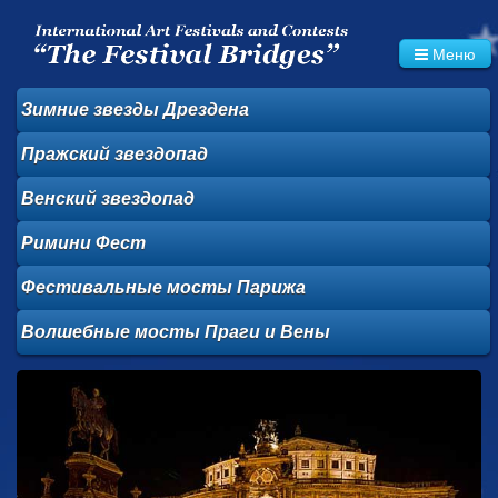
Меню
Зимние звезды
Дрездена
Пражский
звездопад
Венский звездопад
Римини Фест
Фестивальные
мосты Парижа
Волшебные
мосты Праги и
Вены