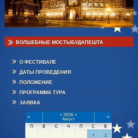
ВОЛШЕБНЫЕ МОСТЫ
БУДАПЕШТА
О ФЕСТИВАЛЕ
ДАТЫ ПРОВЕДЕНИЯ
ПОЛОЖЕНИЕ
ПРОГРАММА ТУРА
ЗАЯВКА
<
2026
>
<
>
Август
П
В
С
Ч
П
С
В
1
2