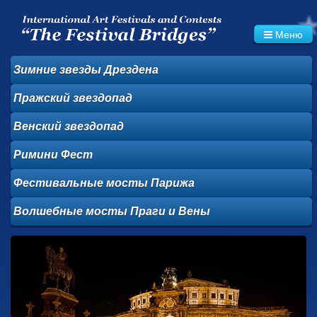
Меню
Зимние звезды
Дрездена
Пражский
звездопад
Венский звездопад
Римини Фест
Фестивальные
мосты Парижа
Волшебные
мосты Праги и
Вены