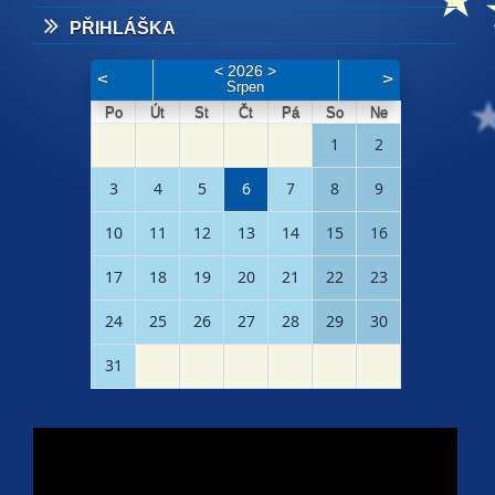
PŘIHLÁŠKA
<
2026
>
<
>
Srpen
Po
Út
St
Čt
Pá
So
Ne
1
2
3
4
5
6
7
8
9
10
11
12
13
14
15
16
17
18
19
20
21
22
23
24
25
26
27
28
29
30
31