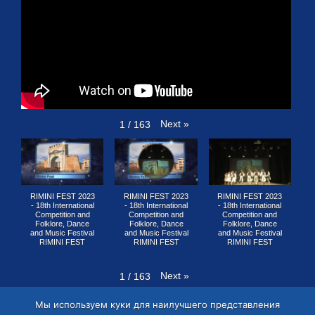
Next
»
1
/
163
RIMINI FEST 2023
RIMINI FEST 2023
RIMINI FEST 2023
- 18th International
- 18th International
- 18th International
Competition and
Competition and
Competition and
Folklore, Dance
Folklore, Dance
Folklore, Dance
and Music Festival
and Music Festival
and Music Festival
RIMINI FEST
RIMINI FEST
RIMINI FEST
Next
»
1
/
163
Мы используем куки для наилучшего представления